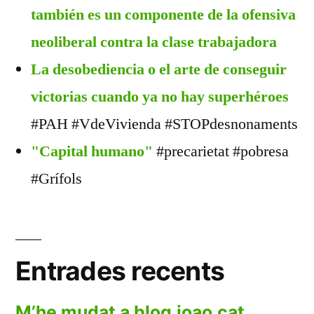
también es un componente de la ofensiva
neoliberal contra la clase trabajadora
La desobediencia o el arte de conseguir
victorias cuando ya no hay superhéroes
#PAH #VdeVivienda #STOPdesnonaments
"Capital humano"
#precarietat #pobresa
#Grífols
Entrades recents
M’he mudat a blog.joao.cat