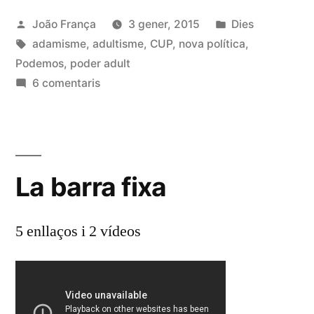
adultisme»
Publicat
Publicat
João França
3 gener, 2015
Dies
per
Etiquetes:
en
adamisme
,
adultisme
,
CUP
,
nova política
,
Podemos
,
poder adult
a
6 comentaris
Adamisme
i
adultisme
La barra fixa
5 enllaços i 2 vídeos