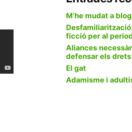
M’he mudat a blog
Desfamiliarització:
ficció per al peri
Aliances necessàr
defensar els dret
El gat
Adamisme i adult