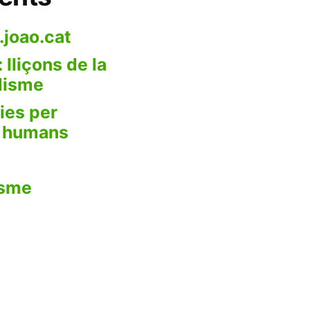
.joao.cat
 lliçons de la
odisme
ies per
s humans
isme