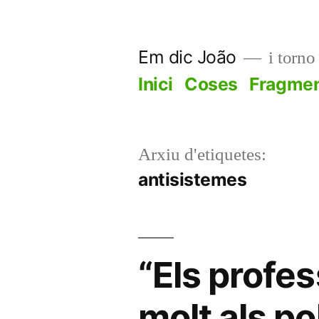
Vés
al
Em dic João
i torno
contingut
Inici
Coses
Fragme
Arxiu d'etiquetes:
antisistemes
“Els profe
molt als pol