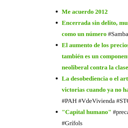
Me acuerdo 2012
Encerrada sin delito, m
como un número
#Samba
El aumento de los precio
también es un component
neoliberal contra la clas
La desobediencia o el ar
victorias cuando ya no 
#PAH #VdeVivienda #ST
"Capital humano"
#preca
#Grífols