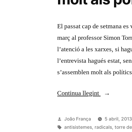
El passat cap de setmana es v
març al professor Simon Torme
l’atenció a les xarxes, si hagu
l’entrevista hagués estat, se
s’assemblen molt als políti
«“Els
Continua llegint
professors
universitari
Publicat
João França
5 abril, 201
s’assemble
per
Etiquetes:
antisistemes
,
radicals
,
torre de