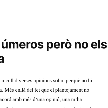
“Els
professors
universitaris
s’assemblen
molt
als
números però no els
polítics”
a
e recull diverses opinions sobre perquè no hi
. Més enllà del fet que el plantejament no
esacord amb més d’una opinió, una m’ha