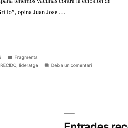
spaña tenemos vacunas contra la eclosión de
Grillo”, opina Juan José …
Publicat
3
Fragments
en
a
RECIDO
,
lideratge
Deixa un comentari
Veure
els
números
però
»
no
els
antisistema
Entrades rec