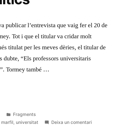
a publicar l’entrevista que vaig fer el 20 de
y. Tot i que el titular va cridar molt
és titulat per les meves dèries, el titular de
ns dubte, “Els professors universitaris
cs”. Tormey també …
s
Publicat
3
Fragments
n
en
a
 marfil
,
universitat
Deixa un comentari