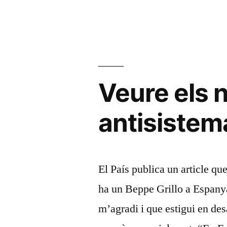
molt
als
polítics”»
Veure els 
antisistem
El País publica un article qu
ha un Beppe Grillo a Espanya
m’agradi i que estigui en d