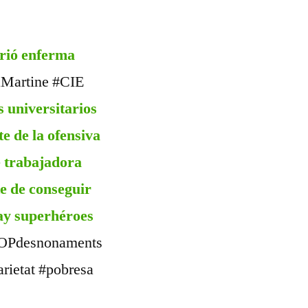
urió enferma
Martine #CIE
s universitarios
e de la ofensiva
e trabajadora
te de conseguir
hay superhéroes
OPdesnonaments
rietat #pobresa