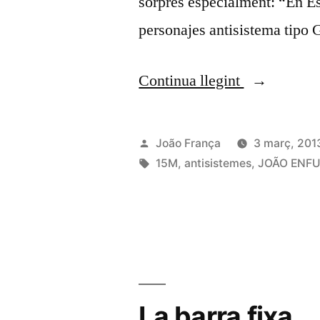
sorprès especialment: “En E
personajes antisistema tipo 
«Veure
Continua llegint
els
números
Publicat
João França
3 març, 201
però
per
Etiquetes:
15M
,
antisistemes
,
JOÃO ENFU
no
els
antisistema
La barra fixa