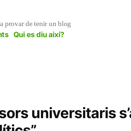
 a provar de tenir un blog
nts
Qui es diu així?
ssors universitaris 
ítics”