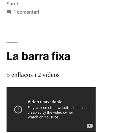
PAH»
Sareb
a
1 comentari
Les
colònies
de
la
La barra fixa
PAH
5 enllaços i 2 vídeos