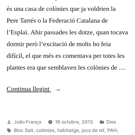
és una casa de colònies que ja voldrien la
Pere Tarrés o la Federació Catalana de
l’Esplai. Ahir passades les dotze, quan tocava
dormir però l’excitació de molts ho feia
difícil, el que més es comentava per totes les
plantes era que semblaven les colònies de …
«Les
Continua llegint
colònies
de
Publicat
Publicat
João França
16 octubre, 2013
Dies
la
per
Etiquetes:
en
Bloc Salt
,
colònies
,
habitatge
,
jocs de nit
,
PAH
,