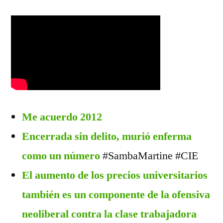
Me acuerdo 2012
Encerrada sin delito, murió enferma
como un número
#SambaMartine #CIE
El aumento de los precios universitarios
también es un componente de la ofensiva
neoliberal contra la clase trabajadora