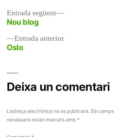
Entrada
Entrada següent
següent:
Nou blog
Navegació
Entrada
Entrada anterior
d'entrades
anterior:
Oslo
Deixa un comentari
L'adreça electrònica no es publicarà.
Els camps
necessaris estan marcats amb
*