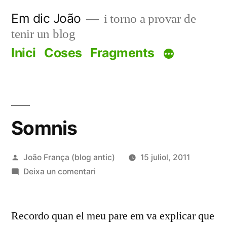
Vés
Em dic João
i torno a provar de
al
tenir un blog
contingut
Inici
Coses
Fragments
Somnis
Publicat
João França (blog antic)
15 juliol, 2011
per
a
Deixa un comentari
Somnis
Recordo quan el meu pare em va explicar que