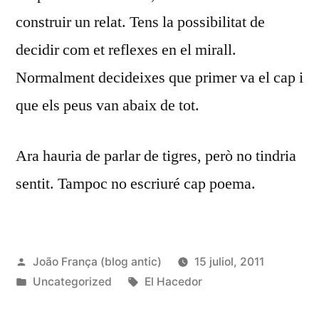
construir un relat. Tens la possibilitat de
decidir com et reflexes en el mirall.
Normalment decideixes que primer va el cap i
que els peus van abaix de tot.
Ara hauria de parlar de tigres, però no tindria
sentit. Tampoc no escriuré cap poema.
Publicat
João França (blog antic)
15 juliol, 2011
per
Publicat
Etiquetes:
Uncategorized
El Hacedor
en