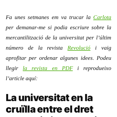
El
capital
Fa unes setmanes em va trucar la
humà
Carlota
i
per demanar-me si podia escriure sobre la
el
mercantilització de la universitat per l’últim
negoci
de
número de la revista
Revolució
i vaig
la
aprofitar per ordenar algunes idees. Podeu
universitat
llegir
la revista en PDF
i reprodueixo
l’article aquí:
La universitat en la
cruïlla entre el dret