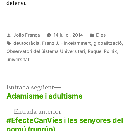
defensi.
Publicat
Publicat
João França
14 juliol, 2014
Dies
per
Etiquetes:
en
deutocràcia
,
Franz J. Hinkelammert
,
globalització
,
Observatori del Sistema Universitari
,
Raquel Rolnik
,
universitat
Entrada
Entrada següent
següent:
Adamisme i adultisme
Navegació
Entrada
Entrada anterior
d'entrades
anterior:
#EfecteCanVies i les senyores del
comú (runrún)