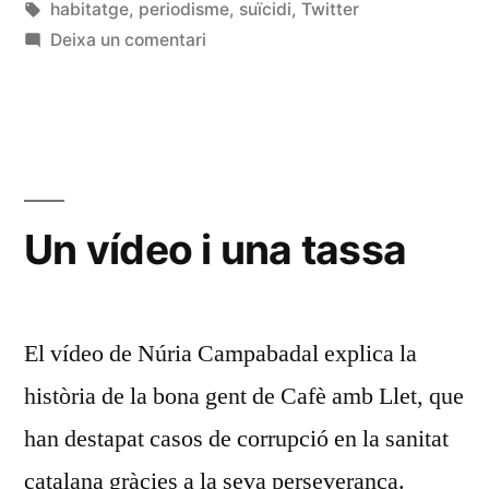
per
Etiquetes:
en
habitatge
,
periodisme
,
suïcidi
,
Twitter
a
Deixa un comentari
Comunitats
Un vídeo i una tassa
El vídeo de Núria Campabadal explica la
història de la bona gent de Cafè amb Llet, que
han destapat casos de corrupció en la sanitat
catalana gràcies a la seva perseverança.