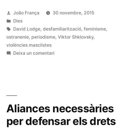
de
Publicat
João França
30 novembre, 2015
la
per
Publicat
Dies
ficció
en
Etiquetes:
David Lodge
,
desfamiliarització
,
feminisme
,
per
ostranenie
,
periodisme
,
Viktor Shklovsky
,
violències masclistes
al
a
Deixa un comentari
periodisme»
Desfamiliarització:
lliçons
de
la
ficció
per
Aliances necessàries
al
per defensar els drets
periodisme