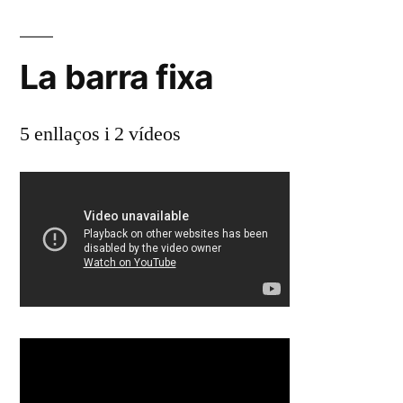
i
una
La barra fixa
tassa
5 enllaços i 2 vídeos