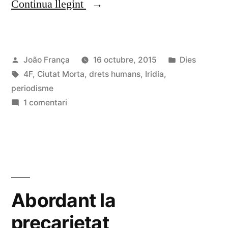
«Aliances
Continua llegint
necessàries
per
Publicat
Publicat
João França
16 octubre, 2015
Dies
defensar
per
Etiquetes:
en
4F
,
Ciutat Morta
,
drets humans
,
Iridia
,
els
periodisme
drets
a
1 comentari
Aliances
humans»
necessàries
per
defensar
els
drets
Abordant la
humans
precarietat