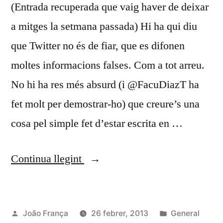
(Entrada recuperada que vaig haver de deixar
a mitges la setmana passada) Hi ha qui diu
que Twitter no és de fiar, que es difonen
moltes informacions falses. Com a tot arreu.
No hi ha res més absurd (i @FacuDiazT ha
fet molt per demostrar-ho) que creure’s una
cosa pel simple fet d’estar escrita en …
«Comunitats»
Continua llegint
Publicat
Publicat
João França
26 febrer, 2013
General