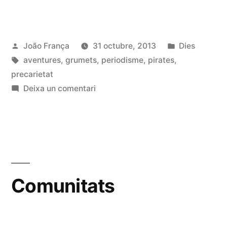
la
precarietat»
Publicat
Publicat
João França
31 octubre, 2013
Dies
per
Etiquetes:
en
aventures
,
grumets
,
periodisme
,
pirates
,
precarietat
a
Deixa un comentari
Abordant
la
precarietat
Comunitats