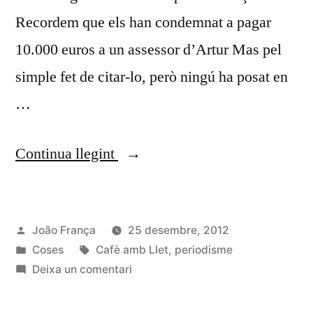
Recordem que els han condemnat a pagar
10.000 euros a un assessor d’Artur Mas pel
simple fet de citar-lo, però ningú ha posat en
…
«Un
Continua llegint
vídeo
i
Publicat
João França
25 desembre, 2012
una
per
Publicat
Etiquetes:
Coses
Cafè amb Llet
,
periodisme
tassa»
en
a
Deixa un comentari
Un
vídeo